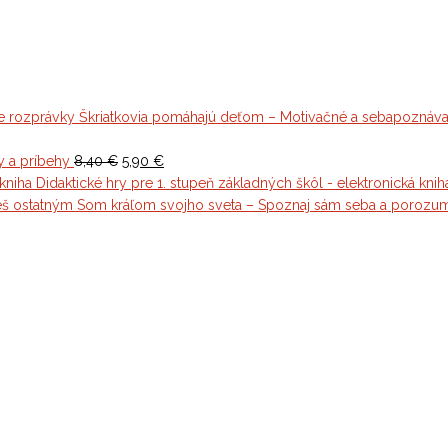
Škriatkovia pomáhajú deťom – Motivačné a sebapoznáva
t
Original
Current
y a príbehy
8,40
€
5,90
€
price
price
Didaktické hry pre 1. stupeň základných škôl - elektronická knih
was:
is:
Som kráľom svojho sveta – Spoznaj sám seba a porozu
8,40 €.
5,90 €.