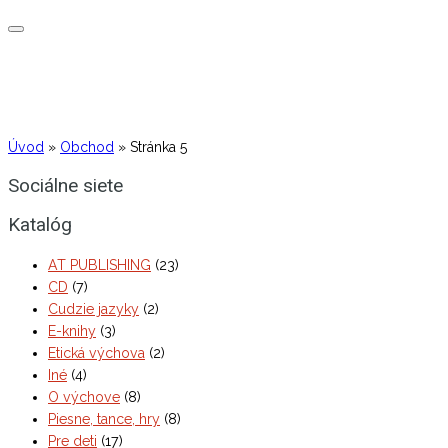
Úvod
»
Obchod
»
Stránka 5
Sociálne siete
Katalóg
AT PUBLISHING
(23)
CD
(7)
Cudzie jazyky
(2)
E-knihy
(3)
Etická výchova
(2)
Iné
(4)
O výchove
(8)
Piesne, tance, hry
(8)
Pre deti
(17)