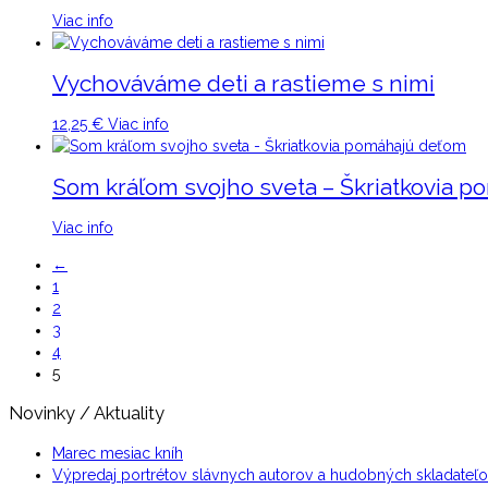
Viac info
Vychováváme deti a rastieme s nimi
12,25
€
Viac info
Som kráľom svojho sveta – Škriatkovia 
Viac info
←
1
2
3
4
5
Novinky / Aktuality
Marec mesiac kníh
Výpredaj portrétov slávnych autorov a hudobných skladateľ