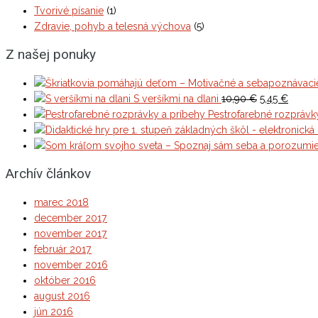
Tvorivé písanie
(1)
Zdravie, pohyb a telesná výchova
(5)
Z našej ponuky
Original
Curren
S veršíkmi na dlani
10,90
€
5,45
€
price
price
Pestrofarebné rozprávk
was:
is:
10,90 €.
5,45 €.
Archív článkov
marec 2018
december 2017
november 2017
február 2017
november 2016
október 2016
august 2016
jún 2016