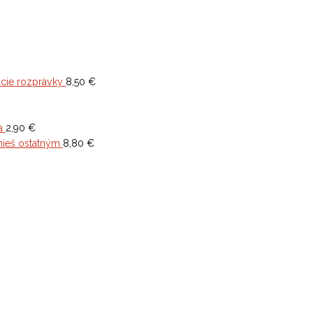
cie rozprávky
8,50
€
a
2,90
€
mieš ostatným
8,80
€