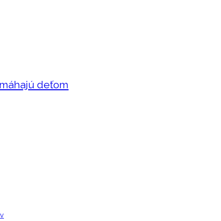
pomáhajú deťom
ov