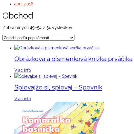
apríl 2016
Obchod
Sorted
Zobrazených 49–54 z 54 výsledkov
by
popularity
Obrázková a písmenková knižka prváčika
Viac info
Spievajže si, spievaj – Spevník
Viac info