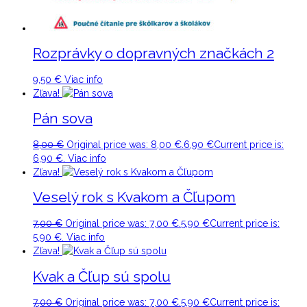
Rozprávky o dopravných značkách 2
9,50
€
Viac info
Zľava!
Pán sova
8,00
€
Original price was: 8,00 €.
6,90
€
Current price is:
6,90 €.
Viac info
Zľava!
Veselý rok s Kvakom a Čľupom
7,00
€
Original price was: 7,00 €.
5,90
€
Current price is:
5,90 €.
Viac info
Zľava!
Kvak a Čľup sú spolu
7,00
€
Original price was: 7,00 €.
5,90
€
Current price is: