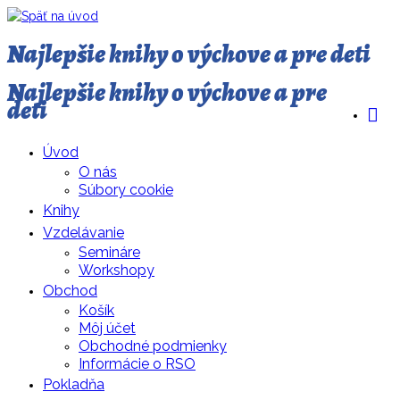
Najlepšie knihy o výchove a pre deti
Najlepšie knihy o výchove a pre
deti
Úvod
O nás
Súbory cookie
Knihy
Vzdelávanie
Semináre
Workshopy
Obchod
Košík
Môj účet
Obchodné podmienky
Informácie o RSO
Pokladňa