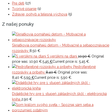
Pre deti
(17)
Tvorivé písanie
(1)
Zdravie, pohyb a telesná výchova
(5)
Z našej ponuky
Škriatkovia pomáhajú deťom – Motivačné a sebapoznávacie
rozprávky
8,50
€
S veršíkmi na dlani
10,90
€
Original
price was: 10,90 €.
5,45
€
Current price is: 5,45 €.
Pestrofarebné
rozprávky a príbehy
8,40
€
Original price was:
8,40 €.
5,90
€
Current price is: 5,90 €.
Didaktické hry pre 1. stupeň základných škôl - elektronická
kniha
2,90
€