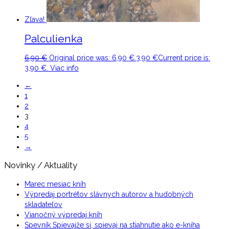
Zľava!
Palculienka
6,90
€
Original price was: 6,90 €.
3,90
€
Current price is:
3,90 €.
Viac info
←
1
2
3
4
5
→
Novinky / Aktuality
Marec mesiac kníh
Výpredaj portrétov slávnych autorov a hudobných
skladateľov
Vianočný výpredaj kníh
Spevník Spievajže si, spievaj na stiahnutie ako e-kniha