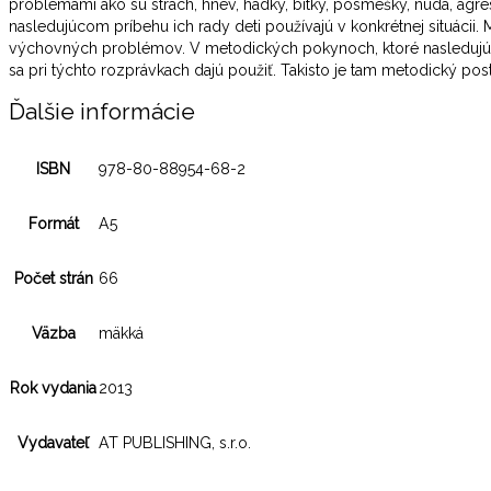
problémami ako sú strach, hnev, hádky, bitky, posmešky, nuda, agre
nasledujúcom príbehu ich rady deti používajú v konkrétnej situáci
výchovných problémov. V metodických pokynoch, ktoré nasledujú z
sa pri týchto rozprávkach dajú použiť. Takisto je tam metodický po
Ďalšie informácie
ISBN
978-80-88954-68-2
Formát
A5
Počet strán
66
Väzba
mäkká
Rok vydania
2013
Vydavateľ
AT PUBLISHING, s.r.o.