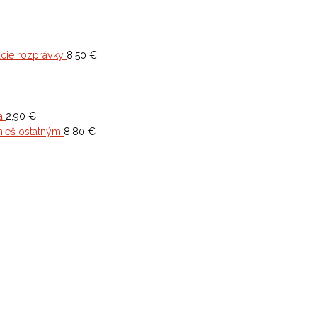
cie rozprávky
8,50
€
a
2,90
€
mieš ostatným
8,80
€