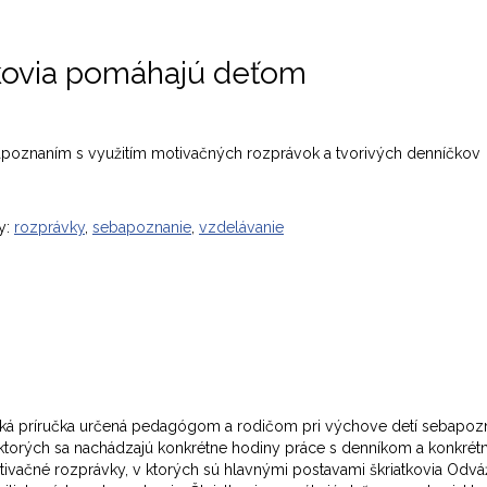
tkovia pomáhajú deťom
apoznaním s využitím motivačných rozprávok a tvorivých denníčkov
y:
rozprávky
,
sebapoznanie
,
vzdelávanie
ká príručka určená pedagógom a rodičom pri výchove detí sebapozn
, v ktorých sa nachádzajú konkrétne hodiny práce s denníkom a konkré
ivačné rozprávky, v ktorých sú hlavnými postavami škriatkovia Odvážli