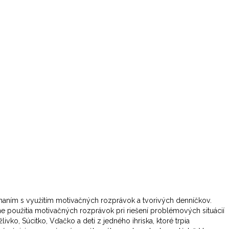
aním s využitím motivačných rozprávok a tvorivých denníčkov.
tne použitia motivačných rozprávok pri riešení problémových situácií
vko, Súcitko, Vďačko a deti z jedného ihriska, ktoré trpia