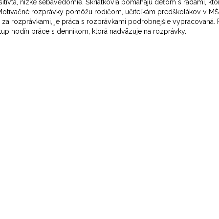
sitivta, nízke sebavedomie. Škriatkovia pomáhajú deťom s radami, kt
i. Motivačné rozprávky pomôžu rodičom, učiteľkám predškolákov v MŠ 
a rozprávkami, je práca s rozprávkami podrobnejšie vypracovaná. 
stup hodín práce s denníkom, ktorá nadväzuje na rozprávky.