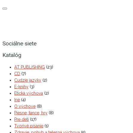
Sociálne siete
Katalóg
AT PUBLISHING
(23)
CD
(7)
Cudzie jazyky
(2)
E-knihy
(3)
Etická výchova
(2)
Iné
(4)
O výchove
(8)
Piesne, tance, hry
(8)
Pre deti
(17)
Tvorivé písanie
(1)
Zdravie, pohyb a telesná výchova
(5)