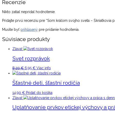
Recenzie
Nikto zatiaľ nepridal hodnotenie.
Pridajte prvú recenziu pre “Som kráľom svojho sveta – Škriatkovia
Musíte byť
prihlásený
pre pridanie hodnotenia.
Súvisiace produkty
Zľava!
Svet rozprávok
Original
Current
8,20
€
6,95
€
Viac info
price
price
was:
is:
Šťastné deti, šťastní rodičia
8,20 €.
6,95 €.
14,90
€
Pridať do košíka
Zľava!
Uplatňovanie prvkov etickej výchovy a pr