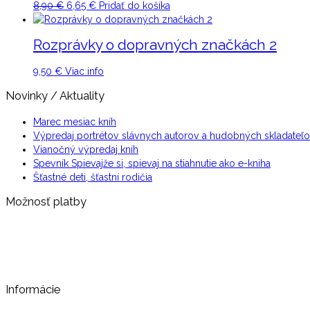
Original
Current
8,90
€
6,65
€
Pridať do košíka
price
price
was:
is:
Rozprávky o dopravných značkách 2
8,90 €.
6,65 €.
9,50
€
Viac info
Novinky / Aktuality
Marec mesiac kníh
Výpredaj portrétov slávnych autorov a hudobných skladateľ
Vianočný výpredaj kníh
Spevník Spievajže si, spievaj na stiahnutie ako e-kniha
Šťastné deti, šťastní rodičia
Možnosť platby
Informácie