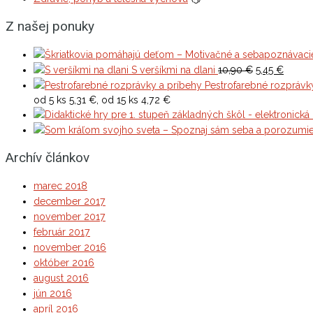
Z našej ponuky
Original
Curren
S veršíkmi na dlani
10,90
€
5,45
€
price
price
Pestrofarebné rozprávk
was:
is:
od 5 ks 5,31 €, od 15 ks 4,72 €
10,90 €.
5,45 €.
Archív článkov
marec 2018
december 2017
november 2017
február 2017
november 2016
október 2016
august 2016
jún 2016
apríl 2016