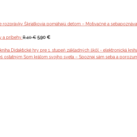
Škriatkovia pomáhajú deťom – Motivačné a sebapoznáva
t
y a príbehy
8,40 €
5,90 €
Didaktické hry pre 1. stupeň základných škôl - elektronická knih
Som kráľom svojho sveta – Spoznaj sám seba a porozu