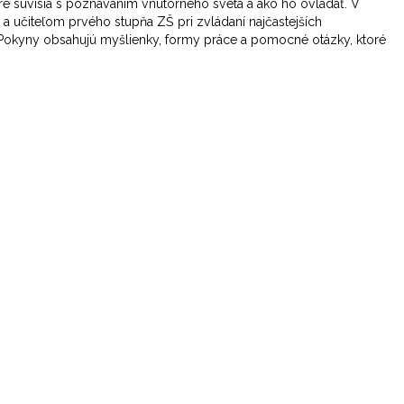
oré súvisia s poznávaním vnútorného sveta a ako ho ovládať. V
a učiteľom prvého stupňa ZŠ pri zvládaní najčastejších
Pokyny obsahujú myšlienky, formy práce a pomocné otázky, ktoré