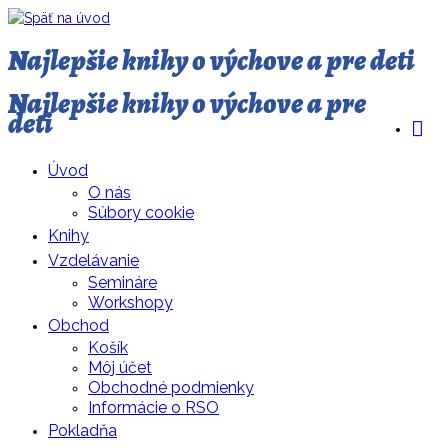
Najlepšie knihy o výchove a pre deti
Najlepšie knihy o výchove a pre
deti
Úvod
O nás
Súbory cookie
Knihy
Vzdelávanie
Semináre
Workshopy
Obchod
Košík
Môj účet
Obchodné podmienky
Informácie o RSO
Pokladňa