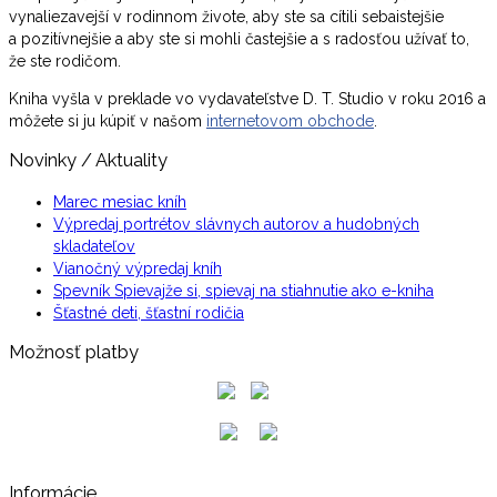
vynaliezavejší v rodinnom živote, aby ste sa cítili sebaistejšie
a pozitívnejšie a aby ste si mohli častejšie a s radosťou užívať to,
že ste rodičom.
Kniha vyšla v preklade vo vydavateľstve D. T. Studio v roku 2016 a
môžete si ju kúpiť v našom
internetovom obchode
.
Novinky / Aktuality
Marec mesiac kníh
Výpredaj portrétov slávnych autorov a hudobných
skladateľov
Vianočný výpredaj kníh
Spevník Spievajže si, spievaj na stiahnutie ako e-kniha
Šťastné deti, šťastní rodičia
Možnosť platby
Informácie