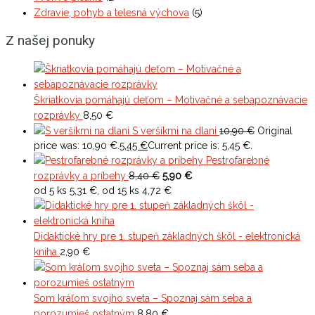
Zdravie, pohyb a telesná výchova
(5)
Z našej ponuky
Škriatkovia pomáhajú deťom – Motivačné a sebapoznávacie
rozprávky
8,50
€
S veršíkmi na dlani
10,90
€
Original
price was: 10,90 €.
5,45
€
Current price is: 5,45 €.
Pestrofarebné
rozprávky a príbehy
8,40 €
5,90 €
od 5 ks 5,31 €, od 15 ks 4,72 €
Didaktické hry pre 1. stupeň základných škôl - elektronická
kniha
2,90
€
Som kráľom svojho sveta – Spoznaj sám seba a
porozumieš ostatným
8,80
€