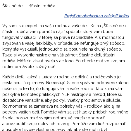
Šťastné deti – šťastní rodičia
Prejsť do obchodu a zakúpiť knihu
Vy sami ste experti na vašu rodinu a vaše deti. Kniha „Šťastné deti,
šťastní rodičia vám pomôže nájsť spôsob, ktorý vám bude
fungovať v situácii, v ktorej sa práve nachádzate. A s možnosťou
zvyšovania vašej flexibility, v prípade, že nefunguje prvý spôsob,
ktorý ste vyskúšali, jednoducho sa posuniete na druhý spôsob.
Takto si vytvoríte nástroje na váš zámer: Šťastné deti, šťastní
rodičia. Môžete získať oveľa viac toho, čo chcete mať vo svojom
rodinnom živote, každý deň.
Každé dieťa, každá situácia v rodine je odlišná a rodičovstvo je
cesta neustálej zmeny. Neexistujú žiadne správne odpovede alebo
riešenia, je len to, čo funguje vám a vašej rodine. Táto kniha vám
poskytne komplex praktických NLP nástrojov a metód, ktoré sú
dostatočne variabilné, aby pokryli všetky problémové situácie.
Rovnomerne sa zameriava na potreby vás – rodičov, ako aj na
potreby vašich detí. Pomôže vám zaistiť hladký priebeh rodinného
života, porozumieť svojim deťom, účinnejšie podporiť
a povzbudiť svoje deti v ich rozvoji. Pomôže vám tiež rozpoznať
a uspokojiť svoje vlastné potreby tak, aby ste mohli byť