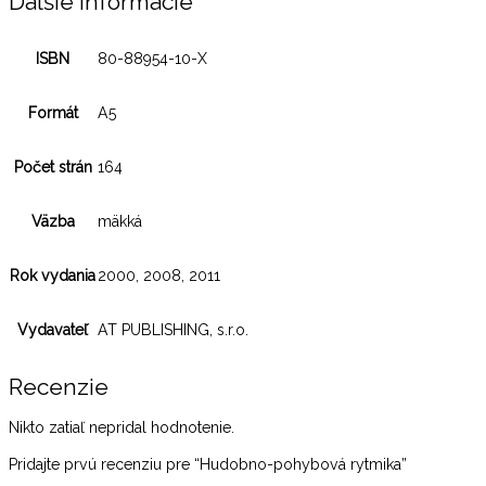
Ďalšie informácie
ISBN
80-88954-10-X
Formát
A5
Počet strán
164
Väzba
mäkká
Rok vydania
2000, 2008, 2011
Vydavateľ
AT PUBLISHING, s.r.o.
Recenzie
Nikto zatiaľ nepridal hodnotenie.
Pridajte prvú recenziu pre “Hudobno-pohybová rytmika”