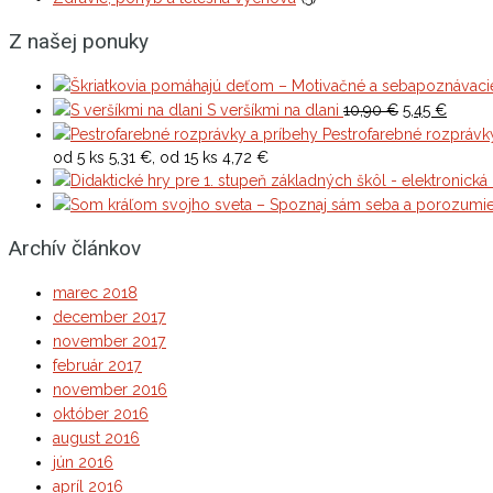
Z našej ponuky
Original
Curren
S veršíkmi na dlani
10,90
€
5,45
€
price
price
Pestrofarebné rozprávk
was:
is:
od 5 ks 5,31 €, od 15 ks 4,72 €
10,90 €.
5,45 €.
Archív článkov
marec 2018
december 2017
november 2017
február 2017
november 2016
október 2016
august 2016
jún 2016
apríl 2016