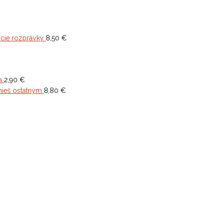
cie rozprávky
8,50
€
a
2,90
€
mieš ostatným
8,80
€