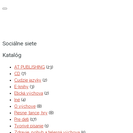
Sociálne siete
Katalóg
AT PUBLISHING
(23)
CD
(7)
Cudzie jazyky
(2)
E-knihy
(3)
Etická výchova
(2)
Iné
(4)
O výchove
(8)
Piesne, tance, hry
(8)
Pre deti
(17)
Tvorivé písanie
(1)
Zdravie, pohyb a telesná výchova
(5)