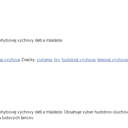
pohybovej výchovy detí a mládeže.
sná výchova
Značky:
cvičenia
,
hry
,
hudobná výchova
,
telesná výchova
 a pohybovej výchovy detí a mládeže. Obsahuje výber hudobno-sluc
a ľudových tancov.