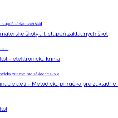
materské školy a I. stupeň základných škôl
kôl – elektronická kniha
dinácie detí – Metodická príručka pre základné 
kôl