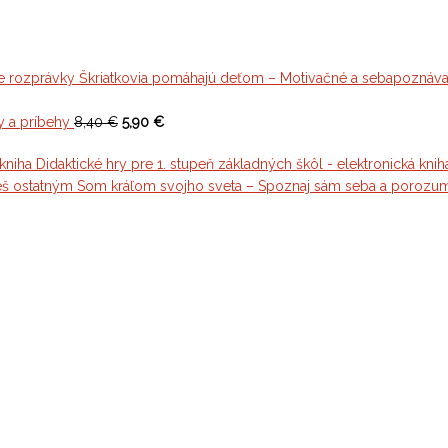
Škriatkovia pomáhajú deťom – Motivačné a sebapoznáva
t
y a príbehy
8,40 €
5,90 €
Didaktické hry pre 1. stupeň základných škôl - elektronická knih
Som kráľom svojho sveta – Spoznaj sám seba a porozu