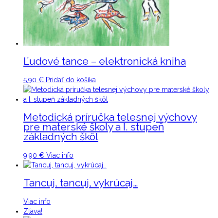
Ľudové tance – elektronická kniha
5,90
€
Pridať do košíka
Metodická príručka telesnej výchovy
pre materské školy a I. stupeň
základných škôl
9,90
€
Viac info
Tancuj, tancuj, vykrúcaj…
Viac info
Zľava!