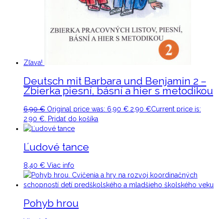
Zľava!
Deutsch mit Barbara und Benjamin 2 –
Zbierka piesní, básní a hier s metodikou
6,90
€
Original price was: 6,90 €.
2,90
€
Current price is:
2,90 €.
Pridať do košíka
Ľudové tance
8,40
€
Viac info
Pohyb hrou