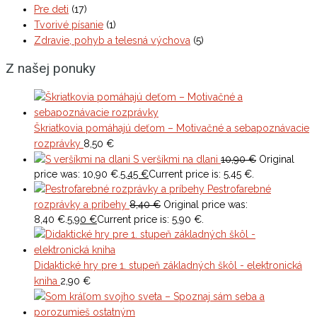
Pre deti
(17)
Tvorivé písanie
(1)
Zdravie, pohyb a telesná výchova
(5)
Z našej ponuky
Škriatkovia pomáhajú deťom – Motivačné a sebapoznávacie
rozprávky
8,50
€
S veršíkmi na dlani
10,90
€
Original
price was: 10,90 €.
5,45
€
Current price is: 5,45 €.
Pestrofarebné
rozprávky a príbehy
8,40
€
Original price was:
8,40 €.
5,90
€
Current price is: 5,90 €.
Didaktické hry pre 1. stupeň základných škôl - elektronická
kniha
2,90
€