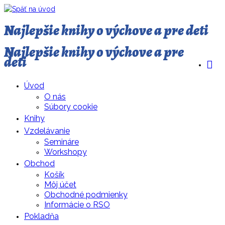
Najlepšie knihy o výchove a pre deti
Najlepšie knihy o výchove a pre
deti
Úvod
O nás
Súbory cookie
Knihy
Vzdelávanie
Semináre
Workshopy
Obchod
Košík
Môj účet
Obchodné podmienky
Informácie o RSO
Pokladňa