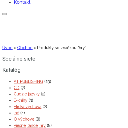
Kontakt
Úvod
»
Obchod
»
Produkty so značkou “hry”
Sociálne siete
Katalóg
AT PUBLISHING
(23)
CD
(7)
Cudzie jazyky
(2)
E-knihy
(3)
Etická výchova
(2)
Iné
(4)
O výchove
(8)
Piesne, tance, hry
(8)