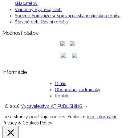
skladateľov
Vianočný výpredaj kníh
Spevník Spievajže si, spievaj na stiahnutie ako e-kniha
Šťastné deti, šťastní rodičia
Možnosť platby
Informácie
O nás
Obchodné podmienky
Kontakt
·
© 2016
Vydavateľstvo AT PUBLISHING
·
·
Tieto stránky používajú cookies.
Súhlasím
Viac informácií
Privacy & Cookies Policy