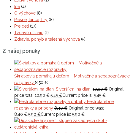
Iné
(4)
O výchove
(8)
Piesne, tance, hry
(8)
Pre deti
(17)
Tvorivé písanie
(1)
Zdravie, pohyb a telesná výchova
(5)
Z našej ponuky
Škriatkovia pomáhajú deťom – Motivačné a sebapoznávacie
rozprávky
8,50
€
S veršíkmi na dlani
10,90
€
Original
price was: 10,90 €.
5,45
€
Current price is: 5,45 €.
Pestrofarebné
rozprávky a príbehy
8,40
€
Original price was:
8,40 €.
5,90
€
Current price is: 5,90 €.