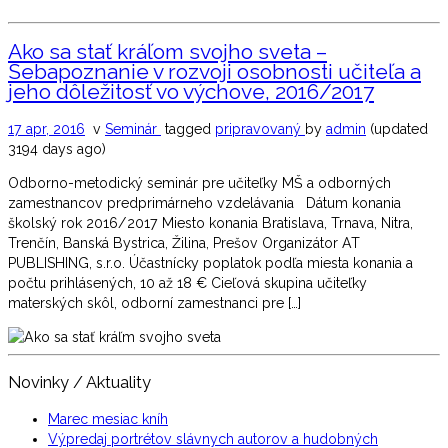
Ako sa stať kráľom svojho sveta –
Sebapoznanie v rozvoji osobnosti učiteľa a
jeho dôležitosť vo výchove, 2016/2017
17 apr, 2016
v
Seminár
tagged
pripravovaný
by
admin
(updated
3194 days ago)
Odborno-metodický seminár pre učiteľky MŠ a odborných
zamestnancov predprimárneho vzdelávania Dátum konania
školský rok 2016/2017 Miesto konania Bratislava, Trnava, Nitra,
Trenčín, Banská Bystrica, Žilina, Prešov Organizátor AT
PUBLISHING, s.r.o. Účastnícky poplatok podľa miesta konania a
počtu prihlásených, 10 až 18 € Cieľová skupina učiteľky
materských skôl, odborní zamestnanci pre […]
Novinky / Aktuality
Marec mesiac kníh
Výpredaj portrétov slávnych autorov a hudobných