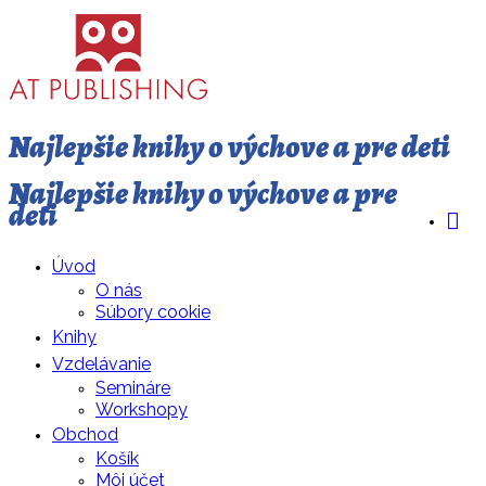
Najlepšie knihy o výchove a pre deti
Najlepšie knihy o výchove a pre
deti
Úvod
O nás
Súbory cookie
Knihy
Vzdelávanie
Semináre
Workshopy
Obchod
Košík
Môj účet