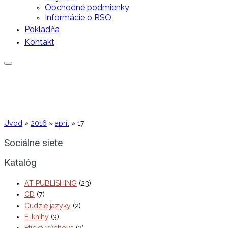
Obchodné podmienky
Informácie o RSO
Pokladňa
Kontakt
Úvod
»
2016
»
apríl
»
17
Sociálne siete
Katalóg
AT PUBLISHING
(23)
CD
(7)
Cudzie jazyky
(2)
E-knihy
(3)
Etická výchova
(2)