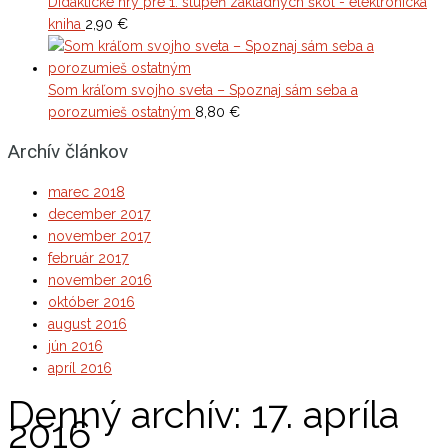
Didaktické hry pre 1. stupeň základných škôl - elektronická
kniha
2,90
€
Som kráľom svojho sveta – Spoznaj sám seba a
porozumieš ostatným
8,80
€
Archív článkov
marec 2018
december 2017
november 2017
február 2017
november 2016
október 2016
august 2016
jún 2016
apríl 2016
Denný archív:
17. apríla
2016