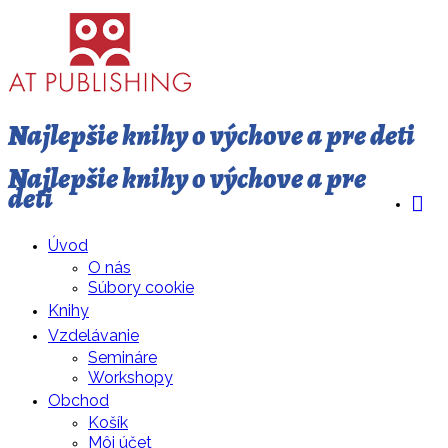
Najlepšie knihy o výchove a pre deti
Najlepšie knihy o výchove a pre
deti
Úvod
O nás
Súbory cookie
Knihy
Vzdelávanie
Semináre
Workshopy
Obchod
Košík
Môj účet