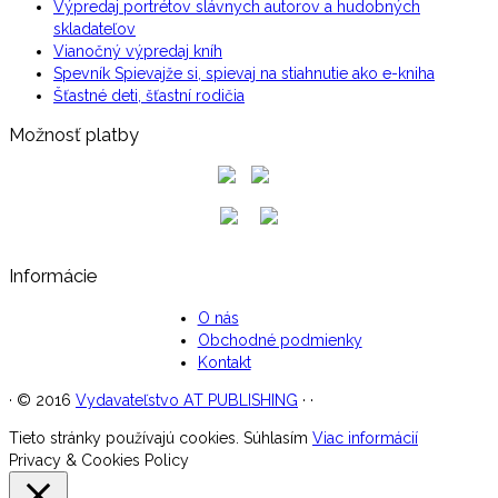
Výpredaj portrétov slávnych autorov a hudobných
skladateľov
Vianočný výpredaj kníh
Spevník Spievajže si, spievaj na stiahnutie ako e-kniha
Šťastné deti, šťastní rodičia
Možnosť platby
Informácie
O nás
Obchodné podmienky
Kontakt
·
© 2016
Vydavateľstvo AT PUBLISHING
·
·
Tieto stránky používajú cookies.
Súhlasím
Viac informácií
Privacy & Cookies Policy