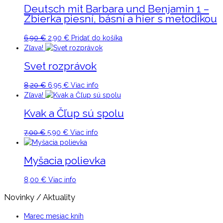
Deutsch mit Barbara und Benjamin 1 –
Zbierka piesní, básní a hier s metodikou
Original
Current
6,90
€
2,90
€
Pridať do košíka
price
price
Zľava!
was:
is:
Svet rozprávok
6,90 €.
2,90 €.
Original
Current
8,20
€
6,95
€
Viac info
price
price
Zľava!
was:
is:
Kvak a Čľup sú spolu
8,20 €.
6,95 €.
Original
Current
7,00
€
5,90
€
Viac info
price
price
was:
is:
Myšacia polievka
7,00 €.
5,90 €.
8,00
€
Viac info
Novinky / Aktuality
Marec mesiac kníh