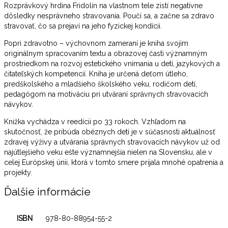
Rozprávkový hrdina Fridolín na vlastnom tele zistí negatívne
dôsledky nesprávneho stravovania. Poučí sa, a začne sa zdravo
stravovať, čo sa prejaví na jeho fyzickej kondícii.
Popri zdravotno – výchovnom zameraní je kniha svojim
originálnym spracovaním textu a obrazovej časti významným
prostriedkom na rozvoj estetického vnímania u detí, jazykových a
čitateľských kompetencií. Kniha je určená deťom útleho,
predškolského a mladšieho školského veku, rodičom detí,
pedagógom na motiváciu pri utváraní správnych stravovacích
návykov.
Knižka vychádza v reedícii po 33 rokoch. Vzhľadom na
skutočnosť, že pribúda obéznych detí je v súčasnosti aktuálnosť
zdravej výživy a utvárania správnych stravovacích návykov už od
najútlejšieho veku ešte významnejšia nielen na Slovensku, ale v
celej Európskej únii, ktorá v tomto smere prijala mnohé opatrenia a
projekty.
Ďalšie informácie
ISBN
978-80-88954-55-2