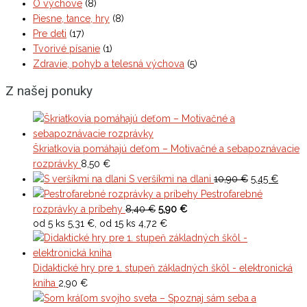
O výchove
(8)
Piesne, tance, hry
(8)
Pre deti
(17)
Tvorivé písanie
(1)
Zdravie, pohyb a telesná výchova
(5)
Z našej ponuky
Škriatkovia pomáhajú deťom – Motivačné a sebapoznávacie
rozprávky
8,50
€
Original
Curren
S veršíkmi na dlani
10,90
€
5,45
€
price
price
Pestrofarebné
was:
is:
rozprávky a príbehy
8,40 €
5,90 €
10,90 €.
5,45 €.
od 5 ks 5,31 €, od 15 ks 4,72 €
Didaktické hry pre 1. stupeň základných škôl - elektronická
kniha
2,90
€