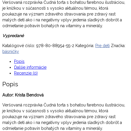
Veršovaná rozprávka Čudná torta s bohatou farebnou ilustráciou,
je knižkou v súčasnosti s vysoko aktuálnou témou, ktorá
poukazuje na význam zdravého stravovania pre zdravý rast
malých detí ako i na negatívny vplyv jedenia sladkých dobrôt a
odmietanie potravín bohatých na vitamíny a minerály.
Vypredané
Katalógové číslo:
978-80-88954-55-2
Kategória:
Pre deti
Značka:
básničky
Popis
Ďalšie informácie
Recenzie (0)
Popis
Autor: Krista Bendová
Veršovaná rozprávka Čudná torta s bohatou farebnou ilustráciou,
je knižkou v súčasnosti s vysoko aktuálnou témou, ktorá
poukazuje na význam zdravého stravovania pre zdravý rast
malých detí ako i na negatívny vplyv jedenia sladkých dobrôt a
odmietanie potravín bohatých na vitamíny a minerály.