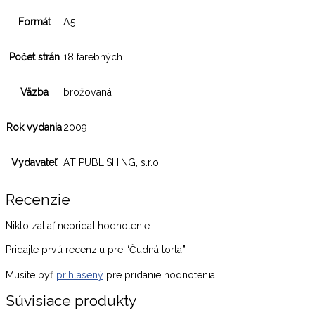
Formát
A5
Počet strán
18 farebných
Väzba
brožovaná
Rok vydania
2009
Vydavateľ
AT PUBLISHING, s.r.o.
Recenzie
Nikto zatiaľ nepridal hodnotenie.
Pridajte prvú recenziu pre “Čudná torta”
Musíte byť
prihlásený
pre pridanie hodnotenia.
Súvisiace produkty