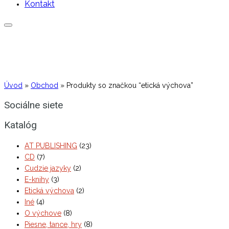
Kontakt
Úvod
»
Obchod
»
Produkty so značkou “etická výchova”
Sociálne siete
Katalóg
AT PUBLISHING
(23)
CD
(7)
Cudzie jazyky
(2)
E-knihy
(3)
Etická výchova
(2)
Iné
(4)
O výchove
(8)
Piesne, tance, hry
(8)