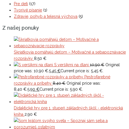
Pre deti
(17)
Tvorivé písanie
(1)
Zdravie, pohyb a telesná výchova
(5)
Z našej ponuky
Škriatkovia pomáhajú deťom – Motivačné a sebapoznávacie
rozprávky
8,50
€
S veršíkmi na dlani
10,90
€
Original
price was: 10,90 €.
5,45
€
Current price is: 5,45 €.
Pestrofarebné
rozprávky a príbehy
8,40
€
Original price was:
8,40 €.
5,90
€
Current price is: 5,90 €.
Didaktické hry pre 1. stupeň základných škôl - elektronická
kniha
2,90
€