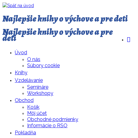
Najlepšie knihy o výchove a pre deti
Najlepšie knihy o výchove a pre
deti
Úvod
O nás
Súbory cookie
Knihy
Vzdelávanie
Semináre
Workshopy
Obchod
Košík
Môj účet
Obchodné podmienky
Informácie o RSO
Pokladňa