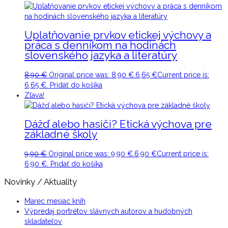
Uplatňovanie prvkov etickej výchovy a
práca s denníkom na hodinách
slovenského jazyka a literatúry
8,90
€
Original price was: 8,90 €.
6,65
€
Current price is:
6,65 €.
Pridať do košíka
Zľava!
Dážď alebo hasiči? Etická výchova pre
základné školy
9,90
€
Original price was: 9,90 €.
6,90
€
Current price is:
6,90 €.
Pridať do košíka
Novinky / Aktuality
Marec mesiac kníh
Výpredaj portrétov slávnych autorov a hudobných
skladateľov