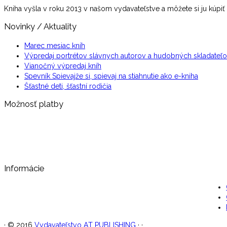
Kniha vyšla v roku 2013 v našom vydavateľstve a môžete si ju kúpi
Novinky / Aktuality
Marec mesiac kníh
Výpredaj portrétov slávnych autorov a hudobných skladateľ
Vianočný výpredaj kníh
Spevník Spievajže si, spievaj na stiahnutie ako e-kniha
Šťastné deti, šťastní rodičia
Možnosť platby
Informácie
·
© 2016
Vydavateľstvo AT PUBLISHING
·
·