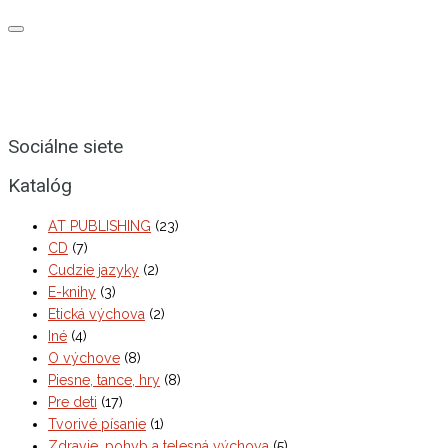
Sociálne siete
Katalóg
AT PUBLISHING
(23)
CD
(7)
Cudzie jazyky
(2)
E-knihy
(3)
Etická výchova
(2)
Iné
(4)
O výchove
(8)
Piesne, tance, hry
(8)
Pre deti
(17)
Tvorivé písanie
(1)
Zdravie, pohyb a telesná výchova
(5)