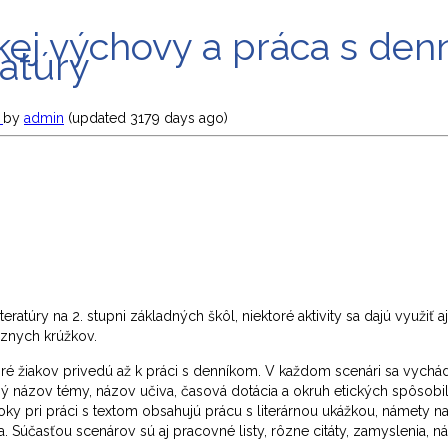
kej výchovy a práca s de
ratúry
g
by
admin
(updated 3179 days ago)
atúry na 2. stupni základných škôl, niektoré aktivity sa dajú využiť aj
ôznych krúžkov.
oré žiakov privedú až k práci s denníkom. V každom scenári sa vychád
názov témy, názov učiva, časová dotácia a okruh etických spôsobilost
ky pri práci s textom obsahujú prácu s literárnou ukážkou, námety n
. Súčasťou scenárov sú aj pracovné listy, rôzne citáty, zamyslenia, n