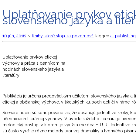
Uplatňovanie prvkov etic
slovenského jazyka a lite
10 jún, 2016
v
Knihy, ktoré stoja za pozornosť
tagged
at publishin
Uplatňovanie prvkov etickej
výchovy a práca s denníkom na
hodinách slovenského jazyka a
literatúry
Publikácia je určená predovšetkým učiteľom slovenského jazyka a liter
etickej a občianskej výchove, v školských kluboch detí či v rámci r
Scenáre hodín sú koncipované tak, že obsahujú jednotlivé kroky, kt
učebniciach literárnej výchovy. V úvode každého scenára je uvedený 
metodický postup, v ktorom je využitá metóda E-U-R. Jednotlivé kro
sú často využité rôzne metódy tvorivej dramatiky a tvorivého písania