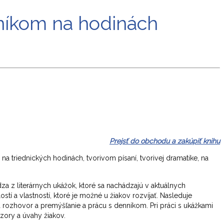
nníkom na hodinách
Prejsť do obchodu a zakúpiť knihu
 na triednických hodinách, tvorivom písaní, tvorivej dramatike, na
za z literárnych ukážok, ktoré sa nachádzajú v aktuálnych
í a vlastností, ktoré je možné u žiakov rozvíjať. Nasleduje
a rozhovor a premýšľanie a prácu s denníkom. Pri práci s ukážkami
ázory a úvahy žiakov.