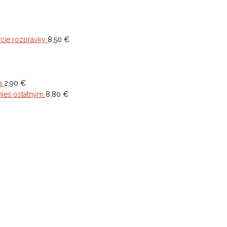
cie rozprávky
8,50
€
a
2,90
€
mieš ostatným
8,80
€