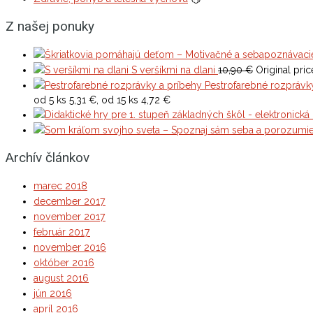
Z našej ponuky
S veršíkmi na dlani
10,90
€
Original pric
Pestrofarebné rozprávk
od 5 ks 5,31 €, od 15 ks 4,72 €
Archív článkov
marec 2018
december 2017
november 2017
február 2017
november 2016
október 2016
august 2016
jún 2016
apríl 2016