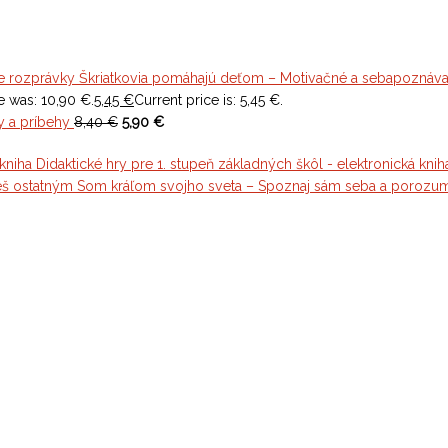
Škriatkovia pomáhajú deťom – Motivačné a sebapoznáva
e was: 10,90 €.
5,45
€
Current price is: 5,45 €.
y a príbehy
8,40 €
5,90 €
Didaktické hry pre 1. stupeň základných škôl - elektronická knih
Som kráľom svojho sveta – Spoznaj sám seba a porozu