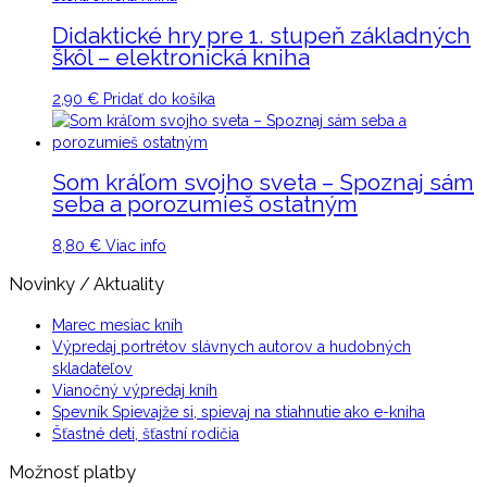
Didaktické hry pre 1. stupeň základných
škôl – elektronická kniha
2,90
€
Pridať do košíka
Som kráľom svojho sveta – Spoznaj sám
seba a porozumieš ostatným
8,80
€
Viac info
Novinky / Aktuality
Marec mesiac kníh
Výpredaj portrétov slávnych autorov a hudobných
skladateľov
Vianočný výpredaj kníh
Spevník Spievajže si, spievaj na stiahnutie ako e-kniha
Šťastné deti, šťastní rodičia
Možnosť platby