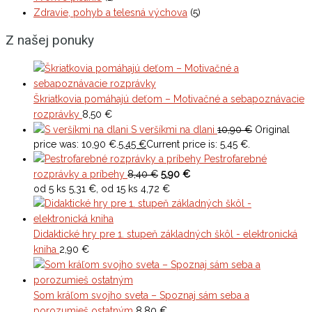
Zdravie, pohyb a telesná výchova
(5)
Z našej ponuky
Škriatkovia pomáhajú deťom – Motivačné a sebapoznávacie
rozprávky
8,50
€
S veršíkmi na dlani
10,90
€
Original
price was: 10,90 €.
5,45
€
Current price is: 5,45 €.
Pestrofarebné
rozprávky a príbehy
8,40 €
5,90 €
od 5 ks 5,31 €, od 15 ks 4,72 €
Didaktické hry pre 1. stupeň základných škôl - elektronická
kniha
2,90
€
Som kráľom svojho sveta – Spoznaj sám seba a
porozumieš ostatným
8,80
€