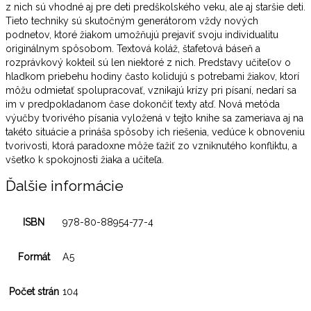
z nich sú vhodné aj pre deti predškolského veku, ale aj staršie deti.
Tieto techniky sú skutočným generátorom vždy nových
podnetov, ktoré žiakom umožňujú prejaviť svoju individualitu
originálnym spôsobom. Textová koláž, štafetová báseň a
rozprávkový kokteil sú len niektoré z nich. Predstavy učiteľov o
hladkom priebehu hodiny často kolidujú s potrebami žiakov, ktorí
môžu odmietať spolupracovať, vznikajú krízy pri písaní, nedarí sa
im v predpokladanom čase dokončiť texty atď. Nová metóda
výučby tvorivého písania vyložená v tejto knihe sa zameriava aj na
takéto situácie a prináša spôsoby ich riešenia, vedúce k obnoveniu
tvorivosti, ktorá paradoxne môže ťažiť zo vzniknutého konfliktu, a
všetko k spokojnosti žiaka a učiteľa.
Ďalšie informácie
ISBN
978-80-88954-77-4
Formát
A5
Počet strán
104