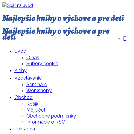
Najlepšie knihy o výchove a pre deti
Najlepšie knihy o výchove a pre
deti
Úvod
O nás
Súbory cookie
Knihy
Vzdelávanie
Semináre
Workshopy
Obchod
Košík
Môj účet
Obchodné podmienky
Informácie o RSO
Pokladňa