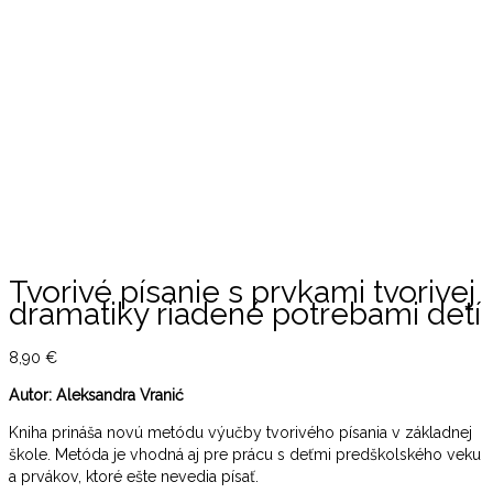
Tvorivé písanie s prvkami tvorivej
dramatiky riadené potrebami detí
8,90
€
Autor: Aleksandra Vranić
Kniha prináša novú metódu výučby tvorivého písania v základnej
škole. Metóda je vhodná aj pre prácu s deťmi predškolského veku
a prvákov, ktoré ešte nevedia písať.