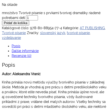
Na sklade
množstvo Tvorivé písanie s prvkami tvorivej dramatiky riadené
potrebami detí
Pridať do košíka
Katalógové číslo:
978-80-88954-77-4
Kategórie:
AT PUBLISHING
,
Tvorivé písanie
Značky:
slovenský jazyk
,
tvorivé písanie
,
vzdelávanie
Popis
Ďalšie informácie
Recenzie (0)
Popis
Autor: Aleksandra Vranić
Kniha prináša novú metódu výučby tvorivého písania v základnej
škole. Metóda je vhodná aj pre prácu s deťmi predškolského veku
a prvákov, ktoré ešte nevedia písať. Kniha prináša úplne nové, ale
aj osvedčené techniky tvorivého písania, vždy ilustrované
príkladmi z praxe, vrátane diel malých autorov. Všetky techniky sa
osvedčili pri práci s deťmi mladšieho školského veku, ale niektoré