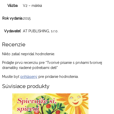
Väzba
V2 – mäkká
Rok vydania
2015
Vydavateľ
AT PUBLISHING, s.r.o.
Recenzie
Nikto zatiaľ nepridal hodnotenie.
Pridajte prvú recenziu pre “Tvorivé písanie s prvkami tvorivej
dramatiky riadené potrebami detí”
Musíte byť
prihlásený
pre pridanie hodnotenia.
Súvisiace produkty