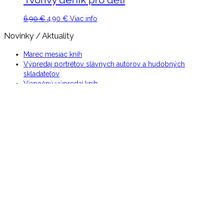
Original
Current
6,90
€
4,90
€
Viac info
price
price
Novinky / Aktuality
was:
is:
6,90 €.
4,90 €.
Marec mesiac kníh
Výpredaj portrétov slávnych autorov a hudobných
skladateľov
Vianočný výpredaj kníh
Spevník Spievajže si, spievaj na stiahnutie ako e-kniha
Šťastné deti, šťastní rodičia
Možnosť platby
Informácie
O nás
Obchodné podmienky