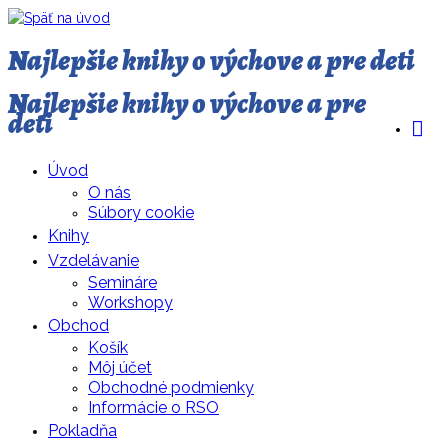
Najlepšie knihy o výchove a pre deti
Najlepšie knihy o výchove a pre
deti
Úvod
O nás
Súbory cookie
Knihy
Vzdelávanie
Semináre
Workshopy
Obchod
Košík
Môj účet
Obchodné podmienky
Informácie o RSO
Pokladňa