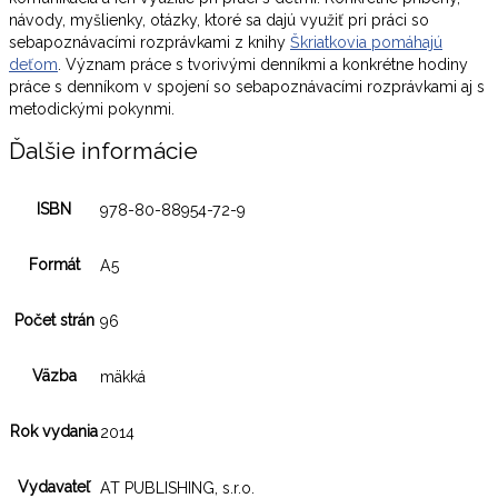
návody, myšlienky, otázky, ktoré sa dajú využiť pri práci so
sebapoznávacími rozprávkami z knihy
Škriatkovia pomáhajú
deťom
. Význam práce s tvorivými denníkmi a konkrétne hodiny
práce s denníkom v spojení so sebapoznávacími rozprávkami aj s
metodickými pokynmi.
Ďalšie informácie
ISBN
978-80-88954-72-9
Formát
A5
Počet strán
96
Väzba
mäkká
Rok vydania
2014
Vydavateľ
AT PUBLISHING, s.r.o.