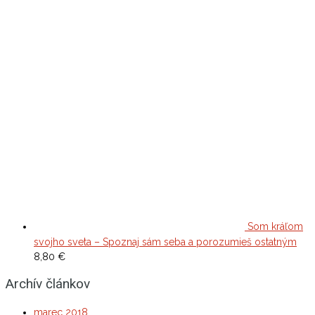
Som kráľom
svojho sveta – Spoznaj sám seba a porozumieš ostatným
8,80
€
Archív článkov
marec 2018