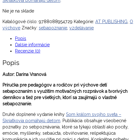
Škriatkovia pomáhajú deťom
.
Nie je na sklade
Katalógové číslo:
9788088954729
Kategórie:
AT PUBLISHING
,
O
výchove
Značky:
sebapoznanie
,
vzdelávanie
Popis
Ďalšie informácie
Recenzie (0)
Popis
Autor: Darina Vranová
Príručka pre pedagógov a rodičov pri výchove detí
sebapoznaním s využitím motivačných rozprávok a tvorivých
denníkov a tiež pre všetkých, ktorí sa zaujímajú o vlastné
sebapoznanie.
Druhé doplnené vydanie knihy
Som kráľom svojho sveta –
Škriatkovia pomáhajú deťom
. Publikácia obsahuje všeobecné
poznatky zo sebpoznávania, ktoré sa týkajú oblastí ako pocity,
emócie, myšlienky, sebaúcta, obviňovanie, rešpektujúca
komunikácia a ich využitie pri práci s deťmi. Konkrétne príbehy,