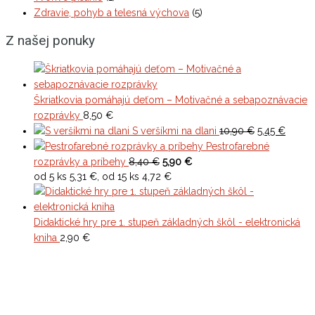
Zdravie, pohyb a telesná výchova
(5)
Z našej ponuky
Škriatkovia pomáhajú deťom – Motivačné a sebapoznávacie
rozprávky
8,50
€
Original
Curren
S veršíkmi na dlani
10,90
€
5,45
€
price
price
Pestrofarebné
was:
is:
rozprávky a príbehy
8,40 €
5,90 €
10,90 €.
5,45 €.
od 5 ks 5,31 €, od 15 ks 4,72 €
Didaktické hry pre 1. stupeň základných škôl - elektronická
kniha
2,90
€